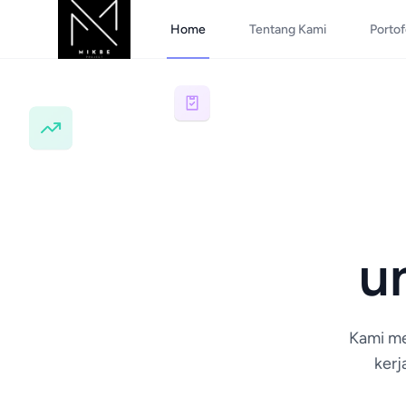
Home
Tentang Kami
Portof
u
Kami me
kerj