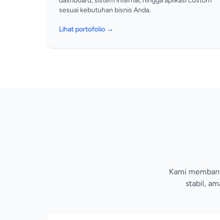
dashboard, sistem internal, hingga aplikasi custom
sesuai kebutuhan bisnis Anda.
Lihat portofolio →
Kami membantu 
stabil, a