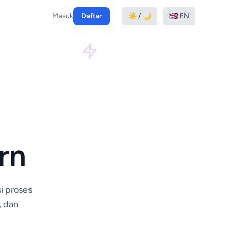
Masuk
Daftar
☀️ / 🌙
🇬🇧 EN
rn
i proses
, dan