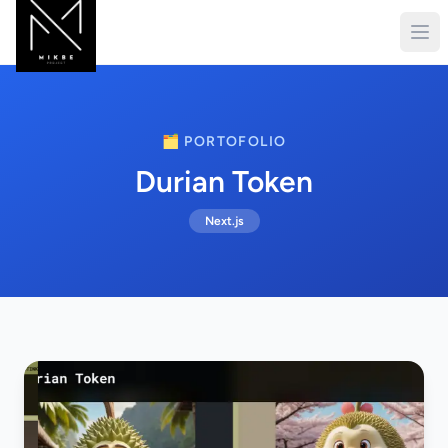
🗂️ PORTOFOLIO
Durian Token
Next.js