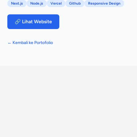
Next.js
Node.js
Vercel
Github
Responsive Design
🔗 Lihat Website
← Kembali ke Portofolio