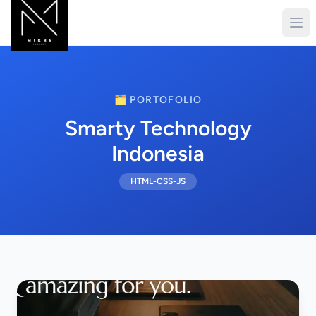
🗂️ PORTOFOLIO
Smarty Technology
Indonesia
HTML-CSS-JS