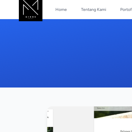
Home
Tentang Kami
Portof