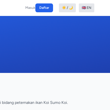
Masuk
Daftar
☀️ / 🌙
🇬🇧 EN
i bidang peternakan ikan Koi Sumo Koi.