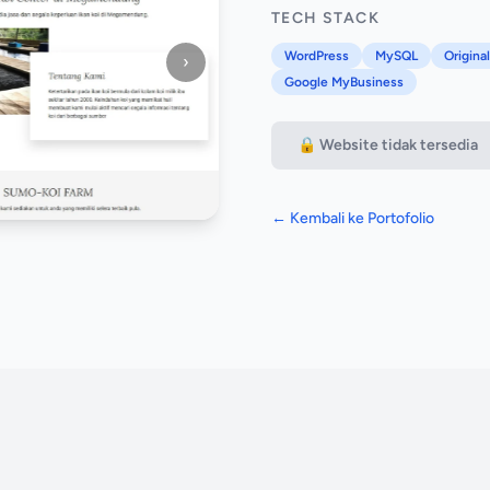
TECH STACK
WordPress
MySQL
Origina
›
Google MyBusiness
🔒 Website tidak tersedia
← Kembali ke Portofolio